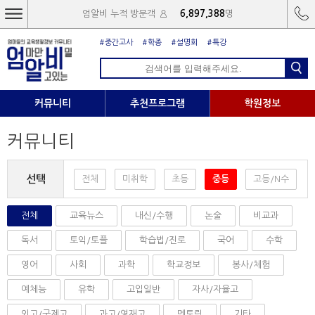
엄알비 누적 방문객
6,897,388
명
#중간고사
#학종
#설명회
#특강
커뮤니티
추천프로그램
학원정보
커뮤니티
선택
전체
미취학
초등
중등
고등/N수
전체
교육뉴스
내신/수행
논술
비교과
독서
토익/토플
학습법/진로
국어
수학
영어
사회
과학
학교정보
봉사/체험
예체능
유학
고입일반
자사/자율고
외고/국제고
과고/영재고
멘토링
기타