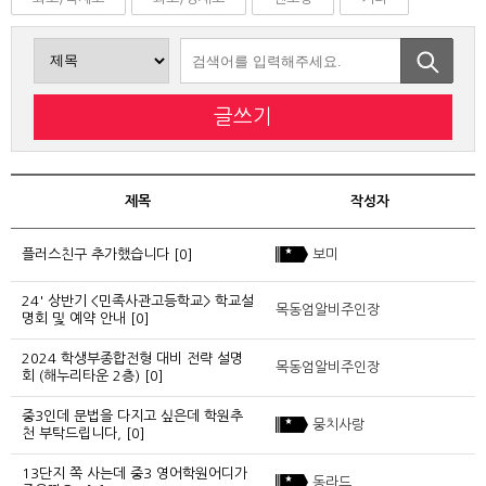
글쓰기
제목
작성자
플러스친구 추가했습니다
[0]
보미
24' 상반기 <민족사관고등학교> 학교설
목동엄알비주인장
명회 및 예약 안내
[0]
2024 학생부종합전형 대비 전략 설명
목동엄알비주인장
회 (해누리타운 2층)
[0]
중3인데 문법을 다지고 싶은데 학원추
뭉치사랑
천 부탁드립니다,
[0]
13단지 쪽 사는데 중3 영어학원어디가
동라드