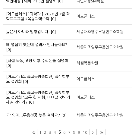
백인대장｜예비고1 S반 설명회
[0]
백인대장SM학원
[아드폰테스][ 과학과 ] 2026년 7월 과
아드폰테스
학프로그램 #목동과학수학
[0]
늦은게 아니라 방향입니다.
[0]
세종대조영주무용연구소학원
왜 열심히 했는데 결과가 안나올까요?
세종대조영주무용연구소학원
[0]
[러셀 목동] 6평 이후 수리논술 설명회
러셀목동학원
[0]
[아드폰테스 중고등방송회관] 중2 학부
아드폰테스
모 설명회
[0]
[아드폰테스 중고등방송회관] 중3 학부
모 설명회 "고등 첫 시험, 버텨낼 것인가
아드폰테스
깨질 것인가?
[0]
고1인데...무용전공 늦은 걸까요?
[0]
세종대조영주무용연구소학원
1
2
3
4
5
6
7
8
9
10