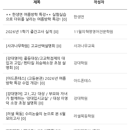
제목
작성자
** 한생연 여름방학 특강** 실험실습
한생연
으로 더위를 날리는 여름방학 특강!
[0]
2026년 1학기 중간고사 실적
[0]
11월의혁명영어전문학원
[사과나무학원] 고교선택설명회
[0]
사과나무교육
[강대영어] 중등대상/고교학점제의 대
입과 고입/ 펜타킬 최승해소장 초청 설
강대학원
명회
[0]
[아드폰테스] (고등본관) 2026년 여름
아드폰테스
방학 특강 수업 개강!
[0]
[강대영어] 고1,고2 대상 / 부모와 자녀
가 함께하는 '강대입시교실' / 대성 이영
강대학원
덕 소장 초청 설명회
[0]
[러셀 목동] 수리논술의 눈으로 본 6월
러셀목동학원
모의고사
[0]