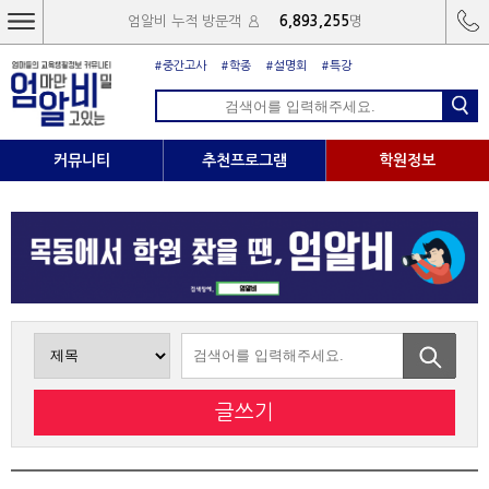
엄알비 누적 방문객
6,893,255
명
#중간고사
#학종
#설명회
#특강
커뮤니티
추천프로그램
학원정보
글쓰기